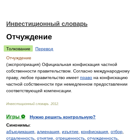
Инвестиционный словарь
Отчуждение
Толкование
Перевод
Отчуждение
(экспроприация) Официальная конфискация частной
собственности правительством. Согласно международному
праву, любое правительство имеет
право
на конфискацию
частной собственности при немедленном предоставлении
соответствующей компенсации.
Инвестиционный словарь
.
2012
.
Игры ⚽
Нужно решить контрольную?
Синонимы
:
абъюдикация
,
алиенация
,
изъятие
,
конфискация
,
отбор
,
отдаленность
,
отнятие
,
отрешенность
,
отчужденность
,